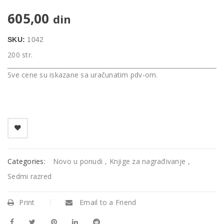
605,00
din
SKU:
1042
200 str.
Sve cene su iskazane sa uračunatim pdv-om.
Categories:
Novo u ponudi
,
Knjige za nagrađivanje
,
Sedmi razred
Print
Email to a Friend