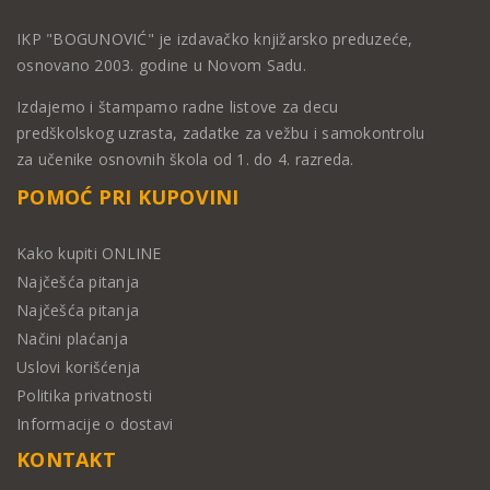
IKP "BOGUNOVIĆ" je izdavačko knjižarsko preduzeće,
osnovano 2003. godine u Novom Sadu.
Izdajemo i štampamo radne listove za decu
predškolskog uzrasta, zadatke za vežbu i samokontrolu
za učenike osnovnih škola od 1. do 4. razreda.
POMOĆ PRI KUPOVINI
Kako kupiti ONLINE
Najčešća pitanja
Najčešća pitanja
Načini plaćanja
Uslovi korišćenja
Politika privatnosti
Informacije o dostavi
KONTAKT