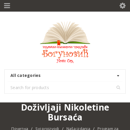
All categories
Doživljaji Nikoletine
Bursaća
Почетна
/
Svi proizvodi
/
Naša izdanja
/
Program za