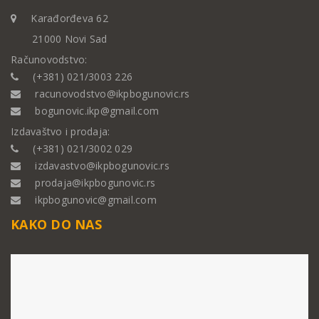
Karađorđeva 62
21000 Novi Sad
Računovodstvo:
(+381) 021/3003 226
racunovodstvo@ikpbogunovic.rs
bogunovic.ikp@gmail.com
Izdavaštvo i prodaja:
(+381) 021/3002 029
izdavastvo@ikpbogunovic.rs
prodaja@ikpbogunovic.rs
ikpbogunovic@gmail.com
KAKO DO NAS