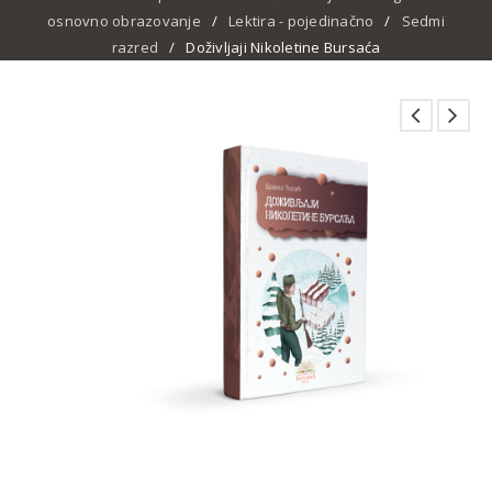
osnovno obrazovanje
/
Lektira - pojedinačno
/
Sedmi
razred
/
Doživljaji Nikoletine Bursaća