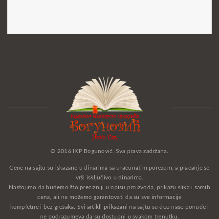
© 2016 IKP Bogunović. Sva prava zadržana.
Cene na sajtu su iskazane u dinarima sa uračunatim porezom, a plaćanje se
vrši isključivo u dinarima.
Nastojimo da budemo što precizniji u opisu proizvoda, prikazu slika i samih
cena, ali ne možemo garantovati da su sve informacije
kompletne i bez grešaka. Svi artikli prikazani na sajtu su deo naše ponude i
ne podrazumeva da su dostupni u svakom trenutku.