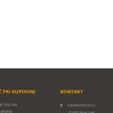
 PRI KUPOVINI
KONTAKT
iti ONLINE
Karađorđeva 62
pitanja
21000 Novi Sad