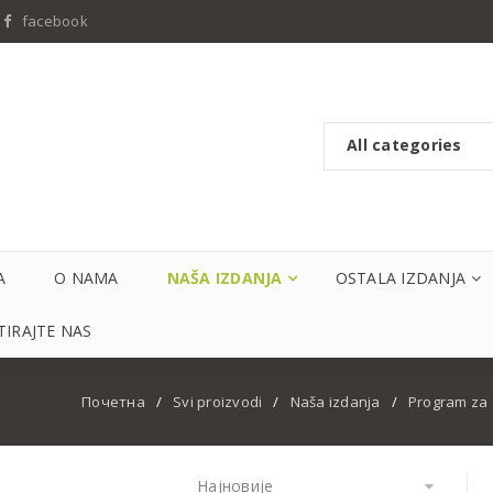
facebook
All categories
A
O NAMA
NAŠA IZDANJA
OSTALA IZDANJA
IRAJTE NAS
Почетна
/
Svi proizvodi
/
Naša izdanja
/
Program za
Најновије