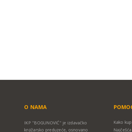
O NAMA
POMOĆ
Kako kup
IKP "BOGUNOVIĆ" je izdavačko
knjižarsko preduzeće, osnovano
Najčešća 