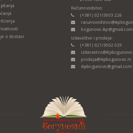
pitanja
Računovodstvo:
aćanja
(+381) 021/3003 226
rišćenja
racunovodstvo@ikpboguno
rivatnosti
bogunovic.ikp@gmail.com
je o dostavi
Izdavaštvo i prodaja:
(+381) 021/3002 029
izdavastvo@ikpbogunovic.
prodaja@ikpbogunovic.rs
ikpbogunovic@gmail.com