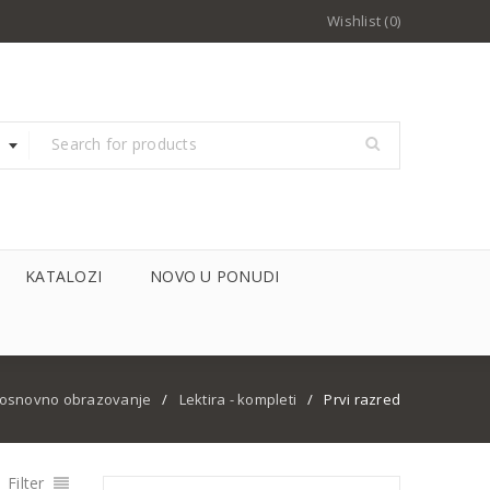
Wishlist (0)
KATALOZI
NOVO U PONUDI
 osnovno obrazovanje
/
Lektira - kompleti
/
Prvi razred
Filter