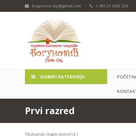
bogunovic.ikp@gmail.com
+ 381 21 3003 226
IZABERI KATEGORIJU
POČETN
KONTAKT
Prvi razred
Приказан један резултат