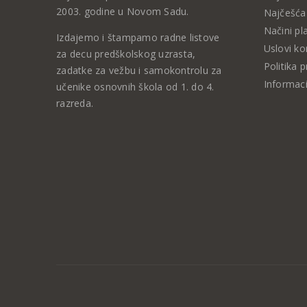
2003. godine u Novom Sadu.
Najčešća 
Načini pl
Izdajemo i štampamo radne listove
Uslovi ko
za decu predškolskog uzrasta,
Politika p
zadatke za vežbu i samokontrolu za
Informaci
učenike osnovnih škola od 1. do 4.
razreda.