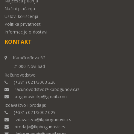
Najčešća pitanja
Načini plaćanja
Uslovi korišćenja
Politika privatnosti
Informacije o dostavi
KONTAKT
Karađorđeva 62
21000 Novi Sad
Računovodstvo:
(+381) 021/3003 226
racunovodstvo@ikpbogunovic.rs
bogunovic.ikp@gmail.com
Izdavaštvo i prodaja:
(+381) 021/3002 029
izdavastvo@ikpbogunovic.rs
prodaja@ikpbogunovic.rs
ikpbogunovic@gmail.com