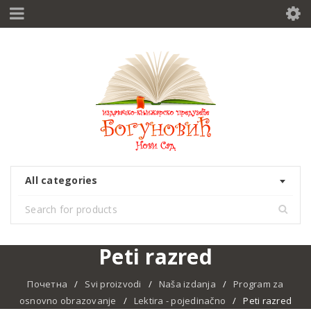
All categories
Peti razred
Почетна
/
Svi proizvodi
/
Naša izdanja
/
Program za
osnovno obrazovanje
/
Lektira - pojedinačno
/
Peti razred