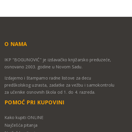
O NAMA
IKP "BOGUNOVIĆ" je izdavačko knjižarsko preduzeće,
osnovano 2003. godine u Novom Sadu.
Izdajemo i štampamo radne listove za decu
predškolskog uzrasta, zadatke za vežbu i samokontrolu
za učenike osnovnih škola od 1. do 4. razreda.
POMOĆ PRI KUPOVINI
Kako kupiti ONLINE
Najčešća pitanja