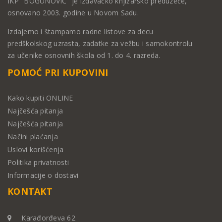
IKP "BOGUNOVIĆ" je izdavačko knjižarsko preduzeće,
osnovano 2003. godine u Novom Sadu.
Izdajemo i štampamo radne listove za decu
predškolskog uzrasta, zadatke za vežbu i samokontrolu
za učenike osnovnih škola od 1. do 4. razreda.
POMOĆ PRI KUPOVINI
Kako kupiti ONLINE
Najčešća pitanja
Najčešća pitanja
Načini plaćanja
Uslovi korišćenja
Politika privatnosti
Informacije o dostavi
KONTAKT
Karađorđeva 62