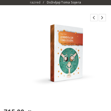
razred
/
Doživljaji Toma Sojera