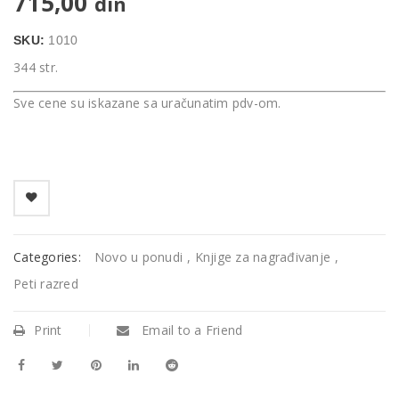
715,00
din
SKU:
1010
344 str.
Sve cene su iskazane sa uračunatim pdv-om.
Categories:
Novo u ponudi
,
Knjige za nagrađivanje
,
Peti razred
Print
Email to a Friend