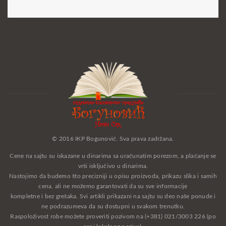
© 2016 IKP Bogunović. Sva prava zadržana.
Cene na sajtu su iskazane u dinarima sa uračunatim porezom, a plaćanje se
vrši isključivo u dinarima.
Nastojimo da budemo što precizniji u opisu proizvoda, prikazu slika i samih
cena, ali ne možemo garantovati da su sve informacije
kompletne i bez grešaka. Svi artikli prikazani na sajtu su deo naše ponude i
ne podrazumeva da su dostupni u svakom trenutku.
Raspoloživost robe možete proveriti pozivom na (+381) 021/3003 226 (po