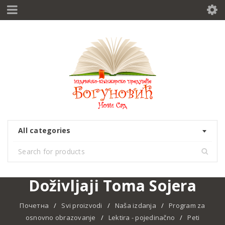
All categories
Doživljaji Toma Sojera
Почетна
/
Svi proizvodi
/
Naša izdanja
/
Program za
osnovno obrazovanje
/
Lektira - pojedinačno
/
Peti