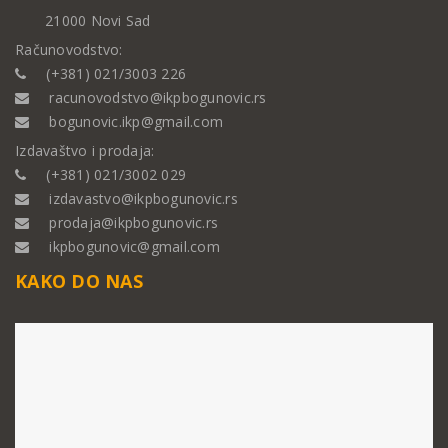
21000 Novi Sad
Računovodstvo:
(+381) 021/3003 226
racunovodstvo@ikpbogunovic.rs
bogunovic.ikp@gmail.com
Izdavaštvo i prodaja:
(+381) 021/3002 029
izdavastvo@ikpbogunovic.rs
prodaja@ikpbogunovic.rs
ikpbogunovic@gmail.com
KAKO DO NAS