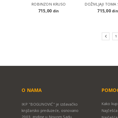
ROBINZON KRUSO
DOŽIVLJAJI TOMA
715,00
715,00
din
din
1
O NAMA
POMOĆ
Kako kup
IKP "BOGUNOVIĆ" je izdavačko
knjižarsko preduzeće, osnovano
Najčešća 
2003. godine u Novom Sadu.
Najčešća 