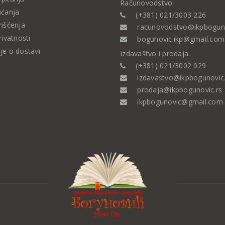
Računovodstvo:
aćanja
(+381) 021/3003 226
rišćenja
racunovodstvo@ikpboguno
rivatnosti
bogunovic.ikp@gmail.com
je o dostavi
Izdavaštvo i prodaja:
(+381) 021/3002 029
izdavastvo@ikpbogunovic.
prodaja@ikpbogunovic.rs
ikpbogunovic@gmail.com