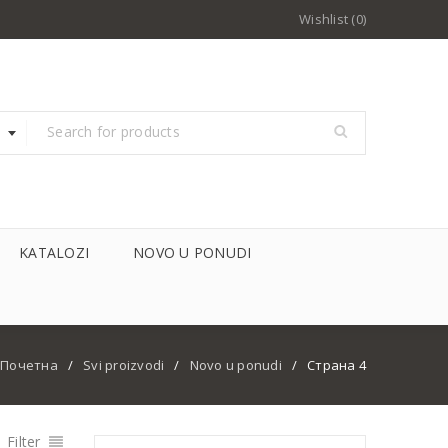
Wishlist (0)
KATALOZI
NOVO U PONUDI
Почетна
/
Svi proizvodi
/
Novo u ponudi
/
Страна 4
Filter