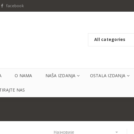
facebook
All categories
A
O NAMA
NAŠA IZDANJA
OSTALA IZDANJA
IRAJTE NAS
Најновије