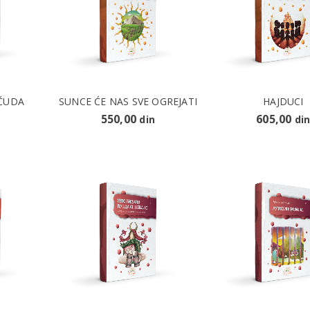
 ČUDA
SUNCE ĆE NAS SVE OGREJATI
HAJDUCI
550,00
605,00
din
di