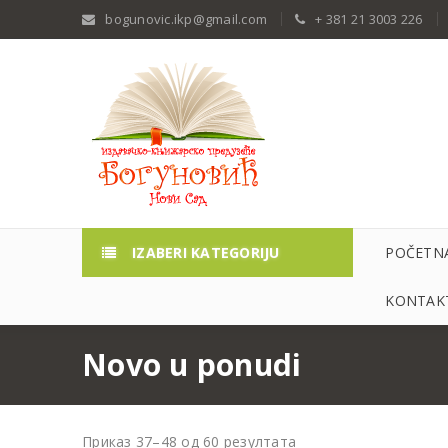
bogunovic.ikp@gmail.com
+ 381 21 3003 226
IZABERI KATEGORIJU
POČETN
KONTAKT
Novo u ponudi
Приказ 37–48 од 60 резултата