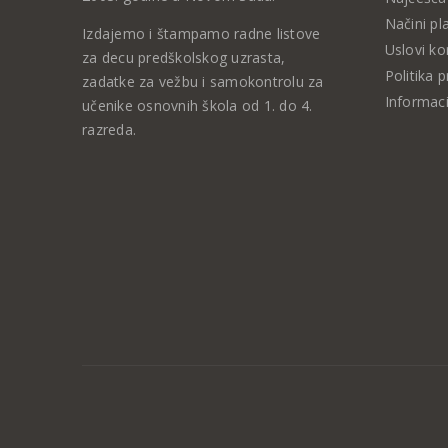
Načini pl
Izdajemo i štampamo radne listove
Uslovi ko
za decu predškolskog uzrasta,
Politika p
zadatke za vežbu i samokontrolu za
Informaci
učenike osnovnih škola od 1. do 4.
razreda.