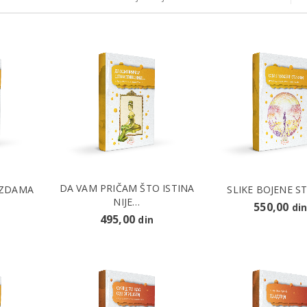
DA VAM PRIČAM ŠTO ISTINA
EZDAMA
SLIKE BOJENE S
NIJE…
550,00
di
495,00
din