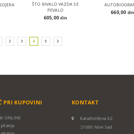
ŠTO BIVALO VAZDA SE
 SOJERA
AUTOBIOGRAF
PEVALO
660,00
di
605,00
din
2
3
4
5
 PRI KUPOVINI
KONTAKT
iti ONLINE
Karađorđeva 62
pitanja
21000 Novi Sad
pitanja