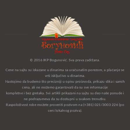
© 2016 IKP Bogunović. Sva prava zadržana.
Cene na sajtu su iskazane u dinarima sa uračunatim porezom, a plaćanje se
vrši isključivo u dinarima.
Nastojimo da budemo što precizniji u opisu proizvoda, prikazu slika i samih
cena, ali ne možemo garantovati da su sve informacije
kompletne i bez grešaka. Svi artikli prikazani na sajtu su deo naše ponude i
ne podrazumeva da su dostupni u svakom trenutku.
Raspoloživost robe možete proveriti pozivom na (+381) 021/3003 226 (po
ceni lokalnog poziva).