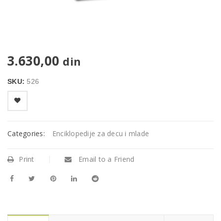
3.630,00
din
SKU:
526
Categories:
Enciklopedije za decu i mlade
Print
Email to a Friend