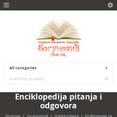
All categories
Enciklopedija pitanja i
odgovora
Почетна
/
Svi proizvodi
/
Ostala izdanja
/
Enciklopedije za