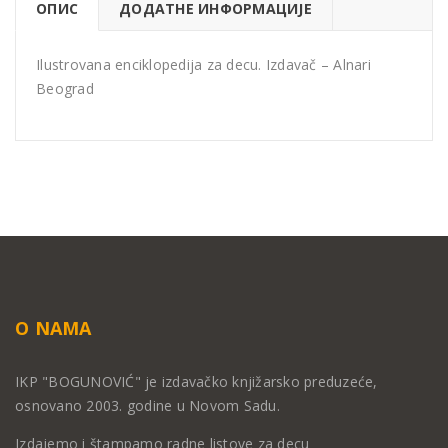
ОПИС
ДОДАТНЕ ИНФОРМАЦИЈЕ
Ilustrovana enciklopedija za decu. Izdavač – Alnari
Beograd
O NAMA
IKP "BOGUNOVIĆ" je izdavačko knjižarsko preduzeće,
osnovano 2003. godine u Novom Sadu.
Izdajemo i štampamo radne listove za decu