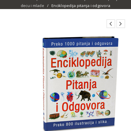
decu i mlade
/
Enciklopedija pitanja i odgovora