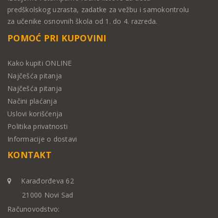
predškolskog uzrasta, zadatke za vežbu i samokontrolu
za učenike osnovnih škola od 1. do 4. razreda.
POMOĆ PRI KUPOVINI
Kako kupiti ONLINE
Najčešća pitanja
Najčešća pitanja
Načini plaćanja
Uslovi korišćenja
Politika privatnosti
Informacije o dostavi
KONTAKT
Karađorđeva 62
21000 Novi Sad
Računovodstvo: